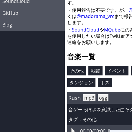
SoundCloud
す。
・使用報告は不要です。が、
@
GitHub
くは
@madorama_vrc
まで報
します。
Blog
・
SoundCloud
や
MQube
にの
を使用したい場合はTwitter
連絡をお願いします。
音楽一覧
その他
戦闘
イベント
ダンジョン
ボス
Rush
mp3
ogg
音ゲーっぽさを意識した曲そ
タグ：
その他
00:00
/
00:00