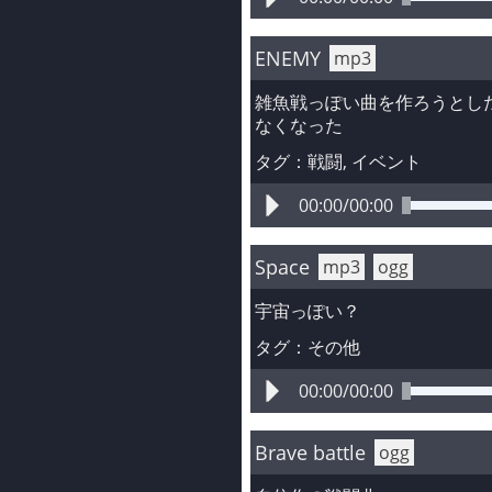
ENEMY
mp3
雑魚戦っぽい曲を作ろうとし
なくなった
タグ：
戦闘
, 
イベント
00:00
/
00:00
Space
mp3
ogg
宇宙っぽい？
タグ：
その他
00:00
/
00:00
Brave battle
ogg